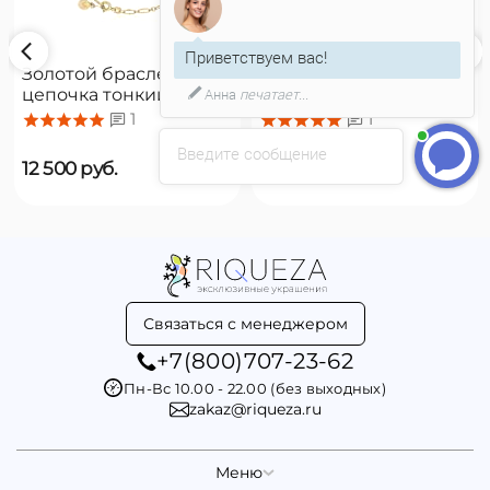
Приветствуем вас!
Золотой браслет
Золотой браслет
Анна
печатает...
цепочка тонкий с
цепочка с подвесками
органическим
Majorica Romea
1
1
жемчугом Majorica
Введите сообщение
Cies
12 500
руб.
16 500
руб.
Связаться с менеджером
+7(800)707-23-62
Пн-Вс 10.00 - 22.00 (без выходных)
zakaz@riqueza.ru
Меню