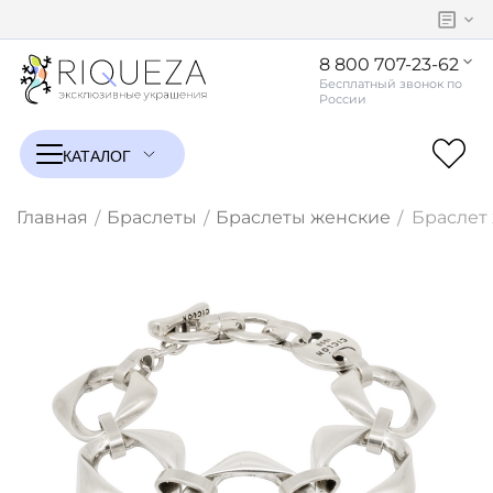
8 800 707-23-62
Главная
Браслеты
Браслеты женские
Браслет 
/
/
/