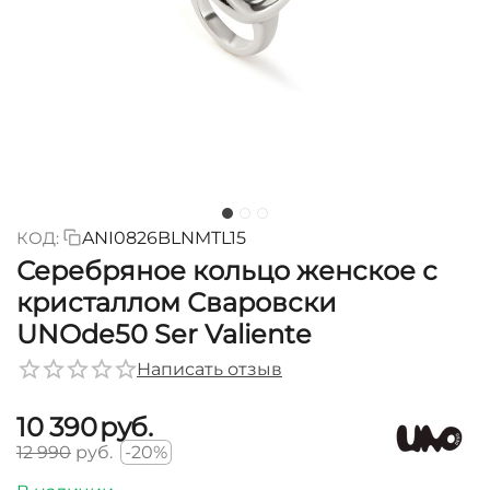
КОД:
ANI0826BLNMTL15
Серебряное кольцо женское с
кристаллом Сваровски
UNOde50 Ser Valiente
Написать отзыв
10 390
руб.
12 990
руб.
-20%