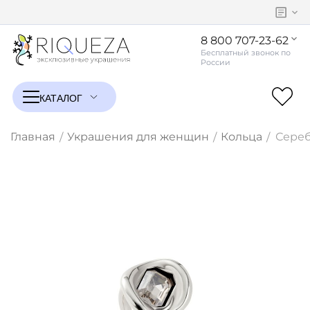
8 800 707-23-62
Главная
Украшения для женщин
Кольца
Сереб
/
/
/