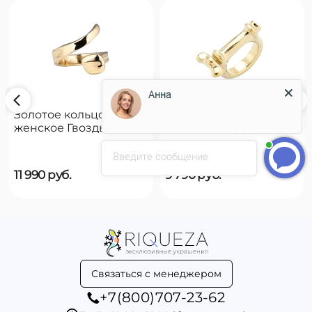
Анна
Золотое кольцо
Золотое кольцо
женское Гвоздь
женское на руку
UNOde50 B12
UNOde50 Reward
Введите сообщение
11 990
руб.
9 790
руб.
Связаться с менеджером
+7(800)707-23-62