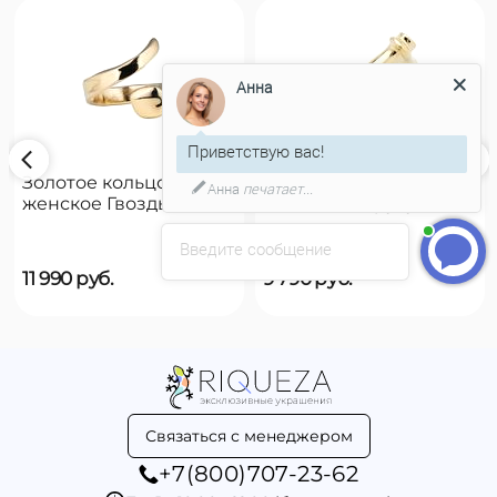
Анна
Приветствую вас!
Золотое кольцо
Золотое кольцо
Анна
печатает...
женское Гвоздь
женское на руку
UNOde50 B12
UNOde50 Reward
Введите сообщение
11 990
руб.
9 790
руб.
Связаться с менеджером
+7(800)707-23-62