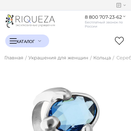
8 800 707-23-62
Главная
Украшения для женщин
Кольца
Сереб
/
/
/