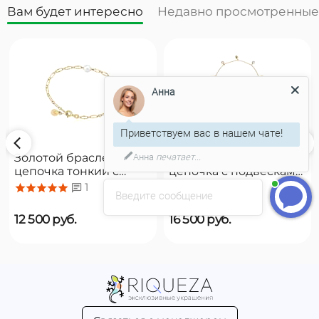
Вам будет интересно
Недавно просмотренные
Анна
Приветствуем вас в нашем чате!
Анна
печатает...
Золотой браслет
Золотой браслет
цепочка тонкий с
цепочка с подвесками
органическим
Majorica Romea
1
1
Введите сообщение
жемчугом Majorica
Cies
12 500
руб.
16 500
руб.