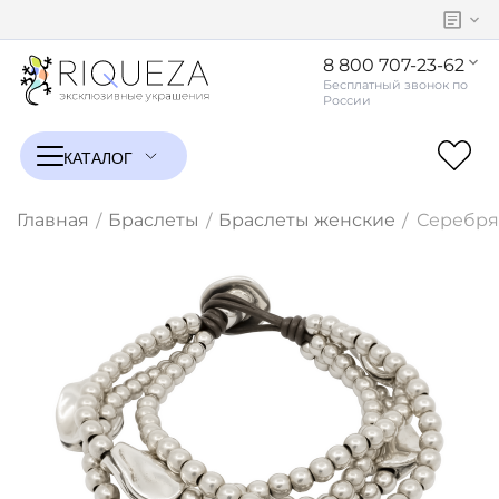
8 800 707-23-62
Главная
Браслеты
Браслеты женские
Серебря
/
/
/