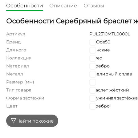
Особенности
Описание
Отзывы
Особенности Серебряный браслет ж
Артикул
PUL2310MTL0000L
Бренд
UNOde50
Для кого
Женские
Коллекция
Loved
Материал
Серебро
Металл
Ювелирный сплав
Размер (мм)
165
Тип товара
Браслет жёсткий
Форма застежки
Пружинная застёжка
Цвет
Серебро
Найти похожие