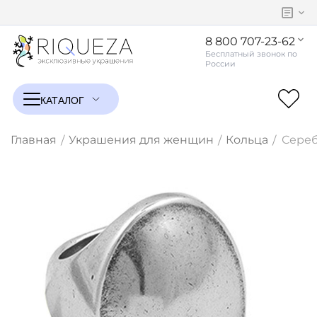
8 800 707-23-62
Главная
Украшения для женщин
Кольца
Сереб
/
/
/