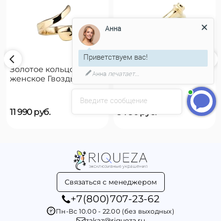
Анна
Приветствуем вас!
Золотое кольцо
Золотое кольцо
Анна
печатает...
женское Гвоздь
женское на руку
UNOde50 B12
UNOde50 Reward
Введите сообщение
11 990
руб.
9 790
руб.
Связаться с менеджером
+7(800)707-23-62
Пн-Вс 10.00 - 22.00 (без выходных)
zakaz@riqueza.ru