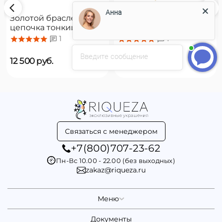
Анна
Золотой браслет
Золотой браслет
цепочка тонкий с
цепочка с подвесками
органическим
Majorica Romea
1
1
жемчугом Majorica
Введите сообщение
Cies
12 500
руб.
16 500
руб.
Связаться с менеджером
+7(800)707-23-62
Пн-Вс 10.00 - 22.00 (без выходных)
zakaz@riqueza.ru
Меню
Документы