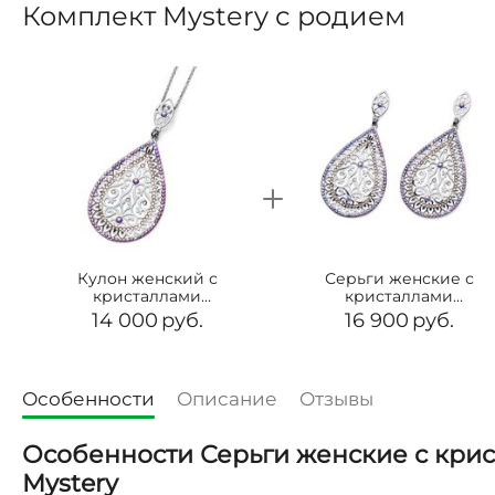
Комплект Mystery с родием
Кулон женский с
Серьги женские с
кристаллами
кристаллами
Сваровски Oliver
Сваровски Oliver
14 000
руб.
16 900
руб.
Weber Mystery
Weber Mystery
Особенности
Описание
Отзывы
Особенности Серьги женские с крис
Mystery