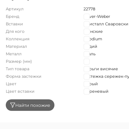
Артикул
22778
Бренд
Oliver-Weber
Вставки
Кристалл Сваровски
Для кого
Женские
Коллекция
Rhodium
Материал
Родий
Металл
Сталь
Размер (мм)
80
Тип товара
Серьги висячие
Форма застежки
Застежка сережек-п
Цвет
Серый
Цвет вставки
Сиреневый
Найти похожие