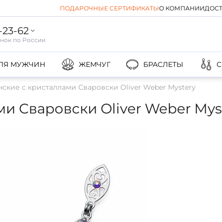
ПОДАРОЧНЫЕ СЕРТИФИКАТЫ
О КОМПАНИИ
ДОСТ
-23-62
ЛЯ МУЖЧИН
ЖЕМЧУГ
БРАСЛЕТЫ
С
ские с кристаллами Сваровски Oliver Weber Mystery
и Сваровски Oliver Weber Mys