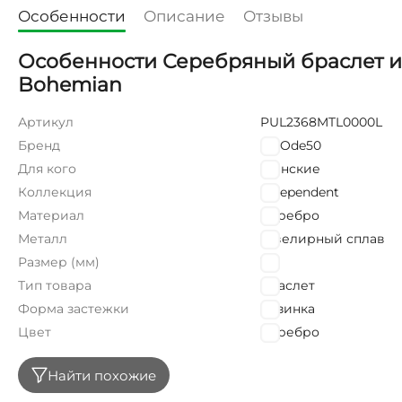
Особенности
Описание
Отзывы
Особенности Серебряный браслет и
Bohemian
Артикул
PUL2368MTL0000L
Бренд
UNOde50
Для кого
Женские
Коллекция
Independent
Материал
Серебро
Металл
Ювелирный сплав
Размер (мм)
165
Тип товара
Браслет
Форма застежки
Резинка
Цвет
Серебро
Найти похожие