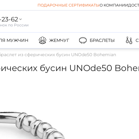
ПОДАРОЧНЫЕ СЕРТИФИКАТЫ
О КОМПАНИИ
ДОСТ
-23-62
ЛЯ МУЖЧИН
ЖЕМЧУГ
БРАСЛЕТЫ
С
раслет из сферических бусин UNOde50 Bohemian
рических бусин UNOde50 Boh